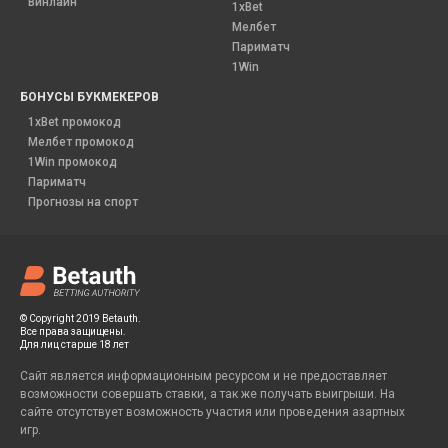
Винлайн
1xBet
Мелбет
Париматч
1Win
БОНУСЫ БУКМЕКЕРОВ
1xBet промокод
Мелбет промокод
1Win промокод
Париматч
Прогнозы на спорт
© Copyright 2019 Betauth.
Все права защищены.
Для лиц старше 18 лет
Сайт является информационным ресурсом и не предоставляет
возможности совершать ставки, а так же получать выигрыши. На
сайте отсутствует возможность участия или проведения азартных
игр.