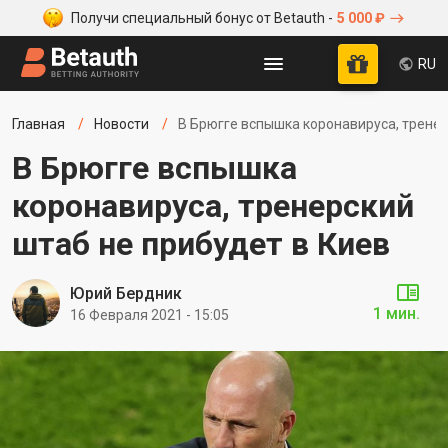
Получи специальный бонус от Betauth -
5 000 ₽
RU
Главная
Новости
В Брюгге вспышка коронавируса, тренер
В Брюгге вспышка
коронавируса, тренерский
штаб не прибудет в Киев
Юрий Бердник
1 мин.
16 Февраля 2021 - 15:05