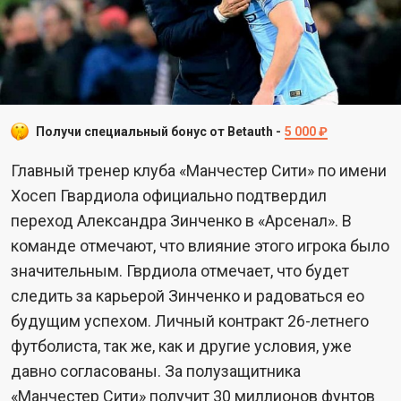
Получи специальный бонус от Betauth -
5 000 ₽
Главный тренер клуба «Манчестер Сити» по имени
Хосеп Гвардиола официально подтвердил
переход Александра Зинченко в «Арсенал». В
команде отмечают, что влияние этого игрока было
значительным. Гврдиола отмечает, что будет
следить за карьерой Зинченко и радоваться ео
будущим успехом. Личный контракт 26-летнего
футболиста, так же, как и другие условия, уже
давно согласованы. За полузащитника
«Манчестер Сити» получит 30 миллионов фунтов