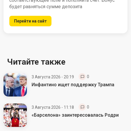
соответствующее поле и пополнить счет. Бонус
будет равняться сумме депозита
Перейти на сайт
Читайте также
0
3 Августа 2026 - 20:19
Инфантино ищет поддержку Трампа
0
3 Августа 2026 - 11:18
«Барселона» заинтересовалась Родри