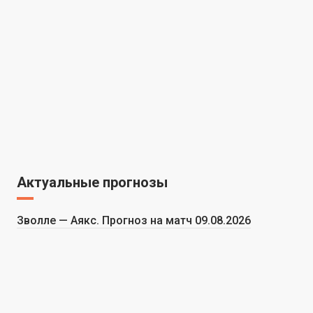
Актуальные прогнозы
Зволле — Аякс. Прогноз на матч 09.08.2026