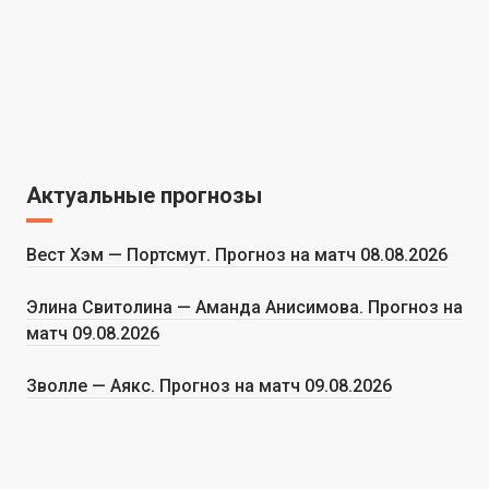
Актуальные прогнозы
Вест Хэм — Портсмут. Прогноз на матч 08.08.2026
Элина Свитолина — Аманда Анисимова. Прогноз на
матч 09.08.2026
Зволле — Аякс. Прогноз на матч 09.08.2026