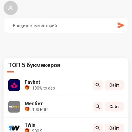
ТОП 5 букмекеров
Favbet
Сайт
100% to dep
Мелбет
Сайт
100 EUR
1Win
Сайт
900 $