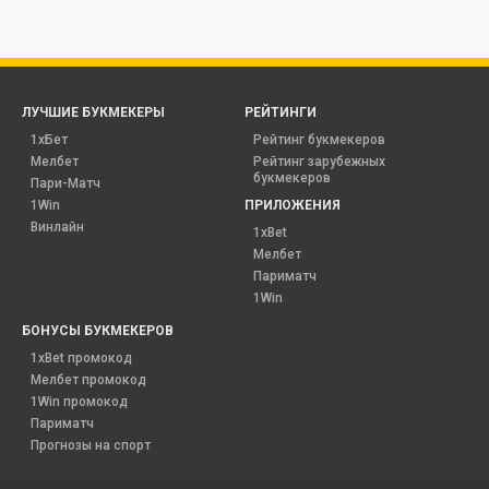
ЛУЧШИЕ БУКМЕКЕРЫ
РЕЙТИНГИ
1хБет
Рейтинг букмекеров
Мелбет
Рейтинг зарубежных
букмекеров
Пари-Матч
1Win
ПРИЛОЖЕНИЯ
Винлайн
1xBet
Мелбет
Париматч
1Win
БОНУСЫ БУКМЕКЕРОВ
1xBet промокод
Мелбет промокод
1Win промокод
Париматч
Прогнозы на спорт