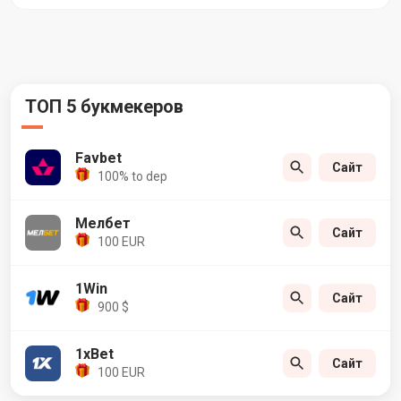
ТОП 5 букмекеров
Favbet
Сайт
100% to dep
Мелбет
Сайт
100 EUR
1Win
Сайт
900 $
1xBet
Сайт
100 EUR