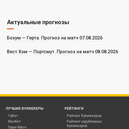
Актуальные прогнозы
Бохум — Герта. Прогноз на матч 07.08.2026
Вест Хэм — Портсмут. Прогноз на матч 08.08.2026
ЛУЧШИЕ БУКМЕКЕРЫ
РЕЙТИНГИ
1хБет
Рейтинг букмекеров
Мелбет
Рейтинг зарубежных
букмекеров
Пари-Матч