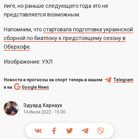
лиге, но раньше следующего года это не
представляется возможным.
Напомним, что
стартовала подготовка украинской
сборной по биатлону к предстоящему сезону в
Оберхофе
.
Изображение: УХЛ
Новости и прогнозы на спорт теперь в нашем
Telegram
и на
Google News
Эдуард Карнаух
14 Июля 2022 - 15:30