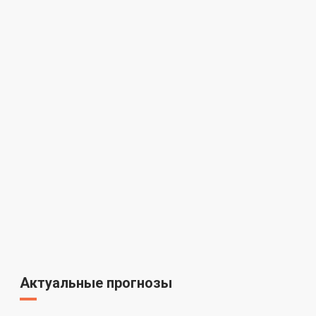
Актуальные прогнозы