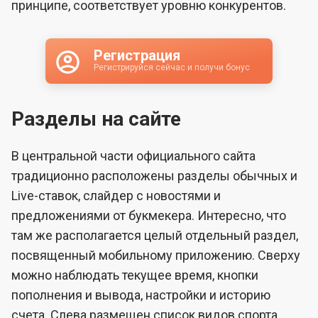
принципе, соответствует уровню конкурентов.
Регистрация
Регистрируйся сейчас и получи бонус
Разделы на сайте
В центральной части официального сайта
традиционно расположены разделы обычных и
Live-ставок, слайдер с новостями и
предложениями от букмекера. Интересно, что
там же располагается целый отдельный раздел,
посвященный мобильному приложению. Сверху
можно наблюдать текущее время, кнопки
пополнения и вывода, настройки и историю
счета. Слева размещен список видов спорта.