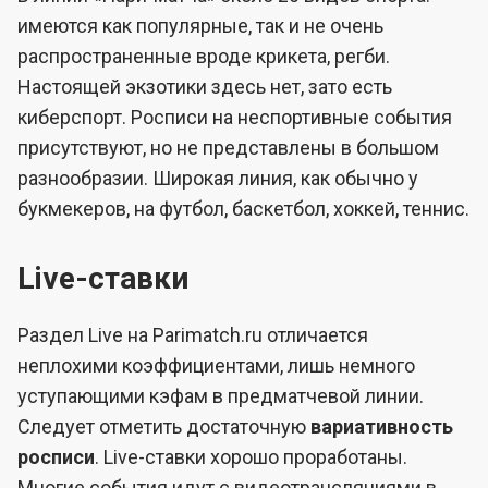
имеются как популярные, так и не очень
распространенные вроде крикета, регби.
Настоящей экзотики здесь нет, зато есть
киберспорт. Росписи на неспортивные события
присутствуют, но не представлены в большом
разнообразии. Широкая линия, как обычно у
букмекеров, на футбол, баскетбол, хоккей, теннис.
Live-ставки
Раздел Live на Parimatch.ru отличается
неплохими коэффициентами, лишь немного
уступающими кэфам в предматчевой линии.
Следует отметить достаточную
вариативность
росписи
. Live-ставки хорошо проработаны.
Многие события идут с видеотрансляциями в