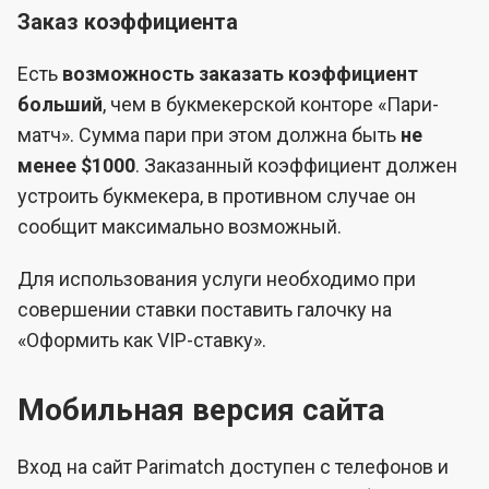
Заказ коэффициента
Есть
возможность заказать коэффициент
больший
, чем в букмекерской конторе «Пари-
матч». Сумма пари при этом должна быть
не
менее $1000
. Заказанный коэффициент должен
устроить букмекера, в противном случае он
сообщит максимально возможный.
Для использования услуги необходимо при
совершении ставки поставить галочку на
«Оформить как VIP-ставку».
Мобильная версия сайта
Вход на сайт Parimatch доступен с телефонов и