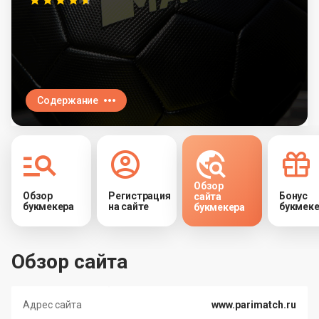
Содержание
Обзор
Обзор
Регистрация
Бонус
сайта
букмекера
на сайте
букмеке
букмекера
Обзор сайта
Адрес сайта
www.parimatch.ru