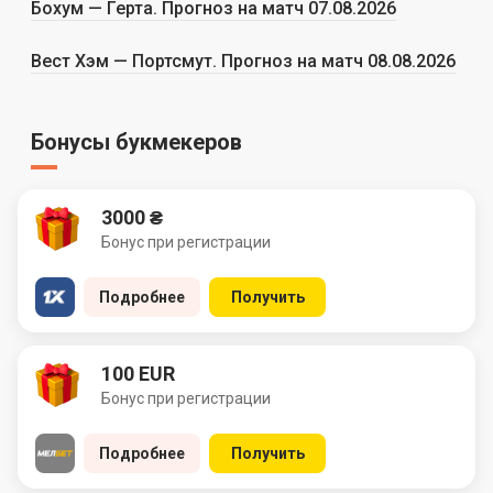
Бохум — Герта. Прогноз на матч 07.08.2026
Вест Хэм — Портсмут. Прогноз на матч 08.08.2026
Бонусы букмекеров
3000 ₴
Бонус при регистрации
Подробнее
Получить
100 EUR
Бонус при регистрации
Подробнее
Получить