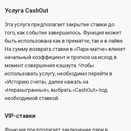
Услуга CashOut
Эта услуга предполагает закрытие ставки до
того, как событие завершилось. Функция может
быть использована как в прематче, так и в лайве.
На сумму возврата ставки в «Пари-матче» влияет
начальный коэффициент и прогноз на исход в
момент совершения кэшаута. Чтобы
использовать услугу, необходимо перейти в
«Историю счета», далее нажать на
«Неразыгранные», выбрать «CashOut» под
необходимой ставкой.
VIP-ставки
Функция предполагает заключение пари в