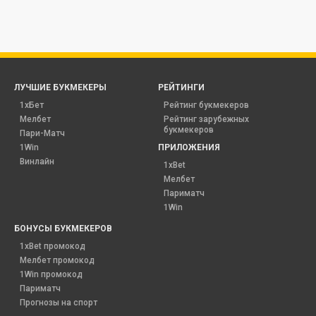
ЛУЧШИЕ БУКМЕКЕРЫ
РЕЙТИНГИ
1хБет
Рейтинг букмекеров
Мелбет
Рейтинг зарубежных
букмекеров
Пари-Матч
1Win
ПРИЛОЖЕНИЯ
Винлайн
1xBet
Мелбет
Париматч
1Win
БОНУСЫ БУКМЕКЕРОВ
1xBet промокод
Мелбет промокод
1Win промокод
Париматч
Прогнозы на спорт