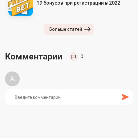
19 бонусов при регистрации в 2022
Больше статей
Комментарии
0