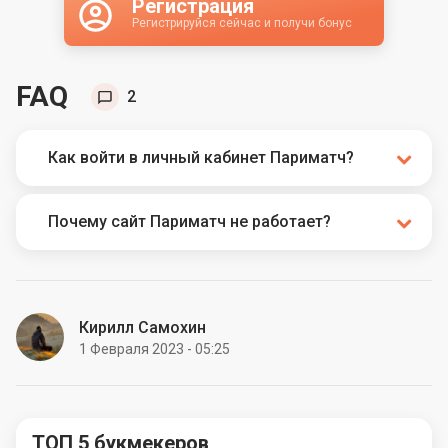
Регистрация
Регистрируйся сейчас и получи бонус
FAQ
2
Как войти в личный кабинет Париматч?
Почему сайт Париматч не работает?
Кирилл Самохин
1 Февраля 2023 - 05:25
ТОП 5 букмекеров