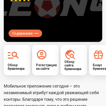
Содержание
Обзор
Обзор
Регистрация
Бонус
сайта
букмекера
на сайте
букмеке
букмекера
Мобильное приложение сегодня – это
незаменимый атрибут каждой уважающей себя
конторы. Благодаря тому, что это решение
позволяет заключать пари в любом месте,