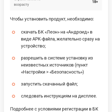
18+
возрасту
Чтобы установить продукт, необходимо:
скачать БК «Леон» на «Андроид» в
виде APK-файла, желательно сразу на
устройство;
разрешить в системе установку из
неизвестных источников (пункт
«Настройки > «Безопасность»)
запустить скачанный файл;
следовать инструкциям на дисплее.
Подробнее с условиями регистрации в БК