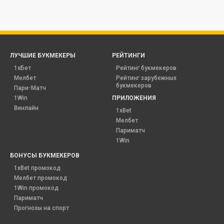
ЛУЧШИЕ БУКМЕКЕРЫ
РЕЙТИНГИ
1хБет
Рейтинг букмекеров
Мелбет
Рейтинг зарубежных
букмекеров
Пари-Матч
1Win
ПРИЛОЖЕНИЯ
Винлайн
1xBet
Мелбет
Париматч
1Win
БОНУСЫ БУКМЕКЕРОВ
1xBet промокод
Мелбет промокод
1Win промокод
Париматч
Прогнозы на спорт