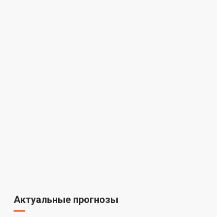
Актуальные прогнозы