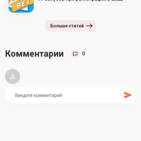
Больше статей
Комментарии
0