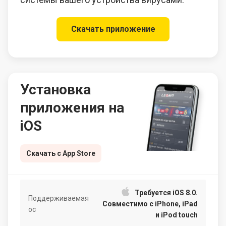
Скачать приложение
Установка
приложения на
iOS
Скачать с App Store
Требуется iOS 8.0.
Поддерживаемая
Совместимо с iPhone, iPad
ос
и iPod touch