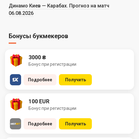
Динамо Киев — Карабах. Прогноз на матч
06.08.2026
Бонусы букмекеров
3000 ₴
Бонус при регистрации
Подробнее
Получить
100 EUR
Бонус при регистрации
Подробнее
Получить