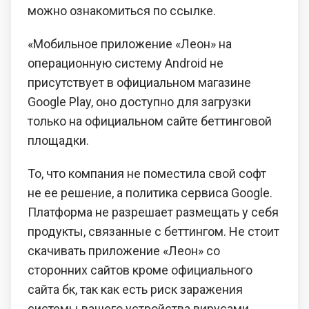
можно ознакомиться по ссылке.
«Мобильное приложение «Леон» на
операционную систему Android не
присутствует в официальном магазине
Google Play, оно доступно для загрузки
только на официальном сайте беттинговой
площадки.
То, что компания не поместила свой софт
не ее решение, а политика сервиса Google.
Платформа не разрешает размещать у себя
продукты, связанные с беттингом. Не стоит
скачивать приложение «Леон» со
сторонних сайтов кроме официального
сайта бк, так как есть риск заражения
системы вашего устройства вирусами.